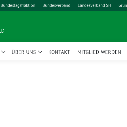
Bundestagsfraktion
Bundesverband
Landesverband SH
Grün
LD
ÜBER UNS
KONTAKT
MITGLIED WERDEN
Zeige
Zeige
Untermenü
Untermenü