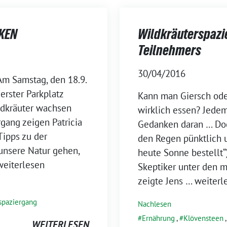
KEN
Wildkräuterspazie
Teilnehmers
30/04/2016
Am Samstag, den 18.9.
erster Parkplatz
Kann man Giersch ode
ldkräuter wachsen
wirklich essen? Jede
gang zeigen Patricia
Gedanken daran … Doch
Tipps zu der
den Regen pünktlich u
unsere Natur gehen,
heute Sonne bestellt“
weiterlesen
Skeptiker unter den m
zeigte Jens
… weiterl
spaziergang
Nachlesen
Ernährung
,
Klövensteen
WEITERLESEN