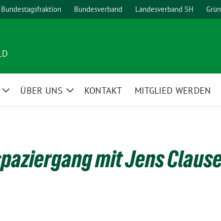
Bundestagsfraktion
Bundesverband
Landesverband SH
Grün
LD
ÜBER UNS
KONTAKT
MITGLIED WERDEN
Zeige
Zeige
Untermenü
Untermenü
paziergang mit Jens Claus