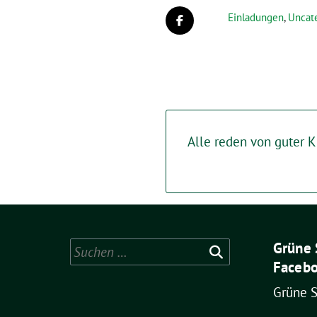
Einladungen
,
Uncat
Alle reden von guter K
Grüne 
Suchen
Facebo
nach:
Grüne 