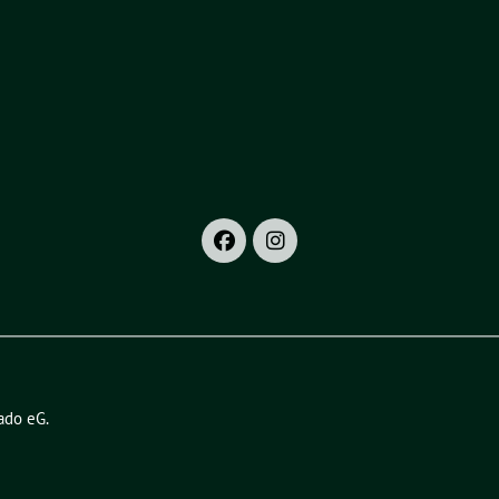
ado eG
.