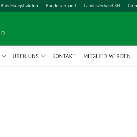
Bundestagsfraktion
Bundesverband
Landesverband SH
Grün
LD
ÜBER UNS
KONTAKT
MITGLIED WERDEN
Zeige
Zeige
Untermenü
Untermenü