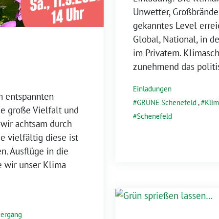
Unwetter, Großbrände
gekanntes Level errei
Global, National, in
im Privatem. Klimasc
zunehmend das polit
Einladungen
em entspannten
GRÜNE Schenefeld
,
Klim
ie große Vielfalt und
Schenefeld
wir achtsam durch
 vielfältig diese ist
n. Ausflüge in die
e wir unser Klima
iergang