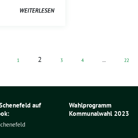
WEITERLESEN
2
1
3
4
…
22
Schenefeld auf
Wahlprogramm
ok:
Kommunalwahl 2023
Schenefeld