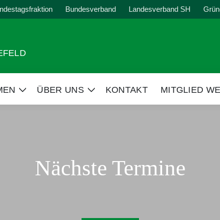
ndestagsfraktion
Bundesverband
Landesverband SH
Grün
EFELD
MEN
ÜBER UNS
KONTAKT
MITGLIED W
Zeige
Zeige
Untermenü
Untermenü
Nächste Termine