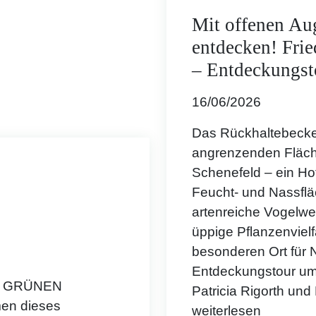
Mit offenen Au
entdecken! Frie
– Entdeckungsto
16/06/2026
Das Rückhaltebecke
angrenzenden Fläche
Schenefeld – ein Hot
Feucht- und Nassfläc
artenreiche Vogelwel
üppige Pflanzenviel
besonderen Ort für 
Entdeckungstour um
er GRÜNEN
Patricia Rigorth und
men dieses
weiterlesen