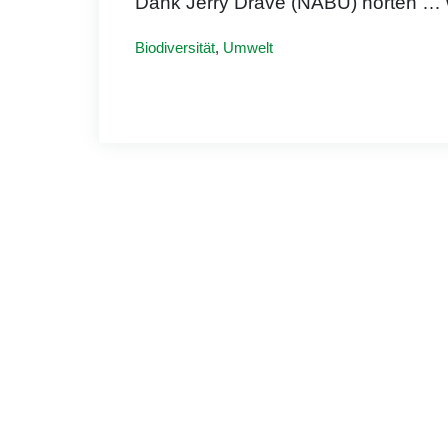
Dank Jerry Drave (NABU) hörten
… 
Biodiversität
,
Umwelt