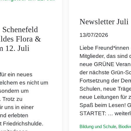
Newsletter Juli
. Schenefeld
13/07/2026
uldes Flora &
 12. Juli
Liebe Freund*innen 
Mitglieder, das sind
neue GRÜNE Veransta
der nächste Grün-S
für ein neues
Fortsetzung der Dem
elchem es nicht um
Schulen, neue Träge
 sondern um
neue Leitungen für 
 Trotz zu
Spaß beim Lesen
r uns in einer
STARTET:
… weiter
nd erlebten
Friedrichshulde.
Bildung und Schule
,
Biodiv