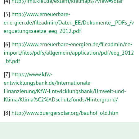
[4]
http://ims.kiel.de/extern/kielmaps/?view=solar
[5]
http://www.erneuerbare-
energien.de/fileadmin/Daten_EE/Dokumente__PDFs_/v
erguetungssaetze_eeg_2012.pdf
[6]
http://www.erneuerbare-energien.de/fileadmin/ee-
import/files/pdfs/allgemein/application/pdf/eeg_2012
_bf.pdf
[7]
https://www.kfw-
entwicklungsbank.de/Internationale-
Finanzierung/KfW-Entwicklungsbank/Umwelt-und-
Klima/Klima%C2%ADschutzfonds/Hintergrund/
[8]
http://www.buergersolar.org/bauhof_old.htm