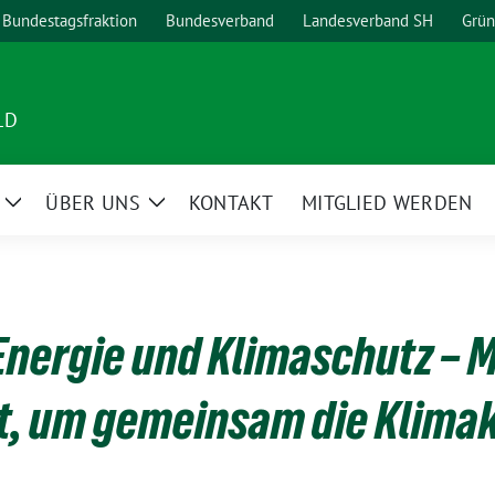
Bundestagsfraktion
Bundesverband
Landesverband SH
Grün
LD
ÜBER UNS
KONTAKT
MITGLIED WERDEN
Zeige
Zeige
Untermenü
Untermenü
Energie und Klimaschutz – 
ft, um gemeinsam die Klimak