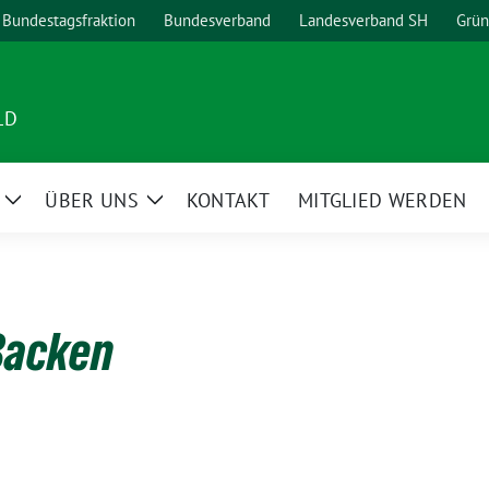
Bundestagsfraktion
Bundesverband
Landesverband SH
Grün
LD
ÜBER UNS
KONTAKT
MITGLIED WERDEN
Zeige
Zeige
Untermenü
Untermenü
Backen